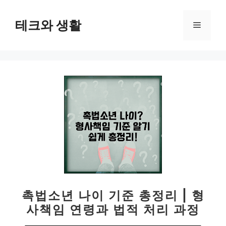
컨
텐
테크와 생활
메
츠
로
뉴
건
너
뛰
기
촉법소년 나이 기준 총정리 | 형
사책임 연령과 법적 처리 과정