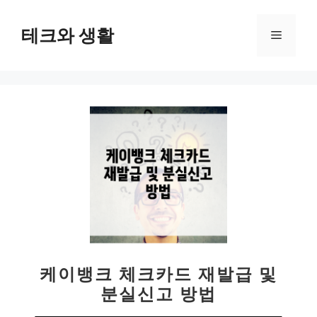
컨
텐
테크와 생활
메
츠
로
뉴
건
너
뛰
기
케이뱅크 체크카드 재발급 및
분실신고 방법