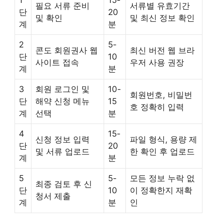
필요 서류 준비
서류별 유효기간
단
20
및 확인
및 최신 정보 확인
계
분
2
5-
콘도 회원권사 웹
최신 버전 웹 브라
단
10
사이트 접속
우저 사용 권장
계
분
3
회원 로그인 및
10-
회원번호, 비밀번
단
해약 신청 메뉴
15
호 정확히 입력
계
선택
분
4
15-
신청 정보 입력
파일 형식, 용량 제
단
20
및 서류 업로드
한 확인 후 업로드
계
분
5
5-
모든 정보 누락 없
최종 검토 후 신
단
10
이 정확한지 재확
청서 제출
계
분
인