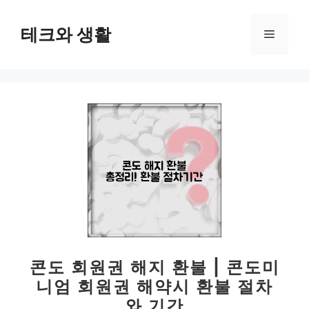
컨
텐
테크와 생활
메
츠
로
뉴
건
너
뛰
기
콘도 회원권 해지 환불 | 콘도미
니엄 회원권 해약시 환불 절차
와 기간