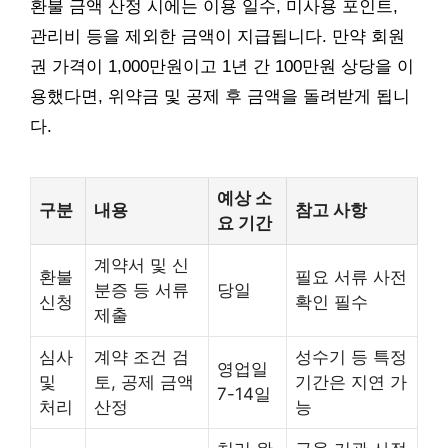
환불 금액 산정 시에는 이용 일수, 미사용 포인트,
관리비 등을 제외한 금액이 지급됩니다. 만약 회원
권 가격이 1,000만원이고 1년 간 100만원 상당을 이
용했다면, 위약금 및 공제 후 금액을 돌려받게 됩니
다.
예상 소
구분
내용
참고 사항
요 기간
계약서 및 신
환불
필요 서류 사전
분증 등 서류
당일
신청
확인 필수
제출
심사
계약 조건 검
성수기 등 특정
영업일
및
토, 공제 금액
기간은 지연 가
7-14일
처리
산정
능