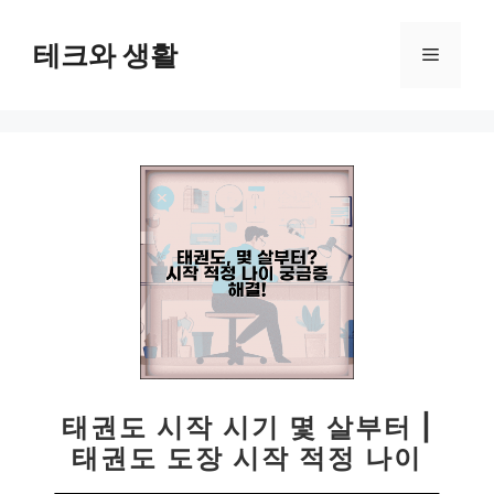
컨
텐
테크와 생활
메
츠
로
뉴
건
너
뛰
기
태권도 시작 시기 몇 살부터 |
태권도 도장 시작 적정 나이