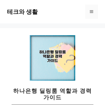
컨
텐
테크와 생활
메
츠
로
뉴
건
너
뛰
기
하나은행 딜링룸 역할과 경력
가이드