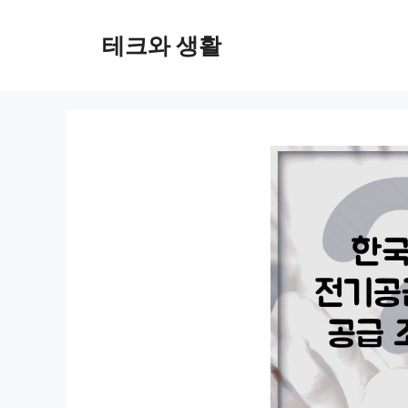
컨
텐
테크와 생활
츠
로
건
너
뛰
기