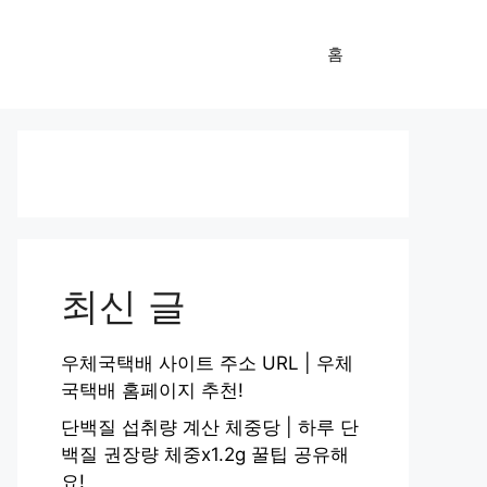
홈
최신 글
우체국택배 사이트 주소 URL | 우체
국택배 홈페이지 추천!
단백질 섭취량 계산 체중당 | 하루 단
백질 권장량 체중x1.2g 꿀팁 공유해
요!