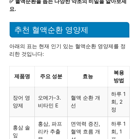
✅
혈액순환을 돕는 다양한 약초의 비밀을 알아보세
요.
추천 혈액순환 영양제
아래의 표는 현재 인기 있는 혈액순환 영양제를 정
리한 것입니다:
복용
제품명
주요 성분
효능
방법
하루 1
장어 영
오메가-3.
혈액 순환 개
회, 2
양제
비타민 E
선
정
홍삼, 파프
면역력 증진,
하루 1
홍삼 솔
리카 추출
혈액 흐름 개
회, 1
잎