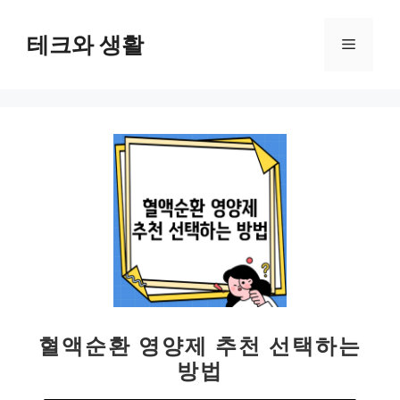
컨
텐
테크와 생활
메
츠
로
뉴
건
너
뛰
기
혈액순환 영양제 추천 선택하는
방법