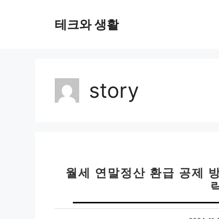
컨
텐
테크와 생활
츠
로
건
너
뛰
story
기
월세 연말정산 환급 공제 