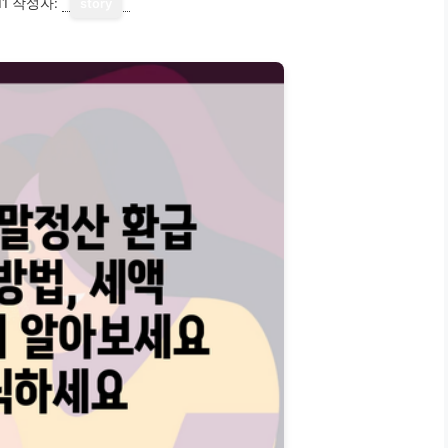
11
작성자:
story