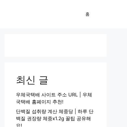
홈
최신 글
우체국택배 사이트 주소 URL | 우체
국택배 홈페이지 추천!
단백질 섭취량 계산 체중당 | 하루 단
백질 권장량 체중x1.2g 꿀팁 공유해
요!