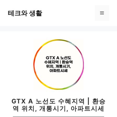
컨
텐
테크와 생활
메
츠
로
뉴
건
너
뛰
기
GTX A 노선도 수혜지역 | 환승
역 위치, 개통시기, 아파트시세