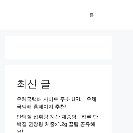
홈
최신 글
우체국택배 사이트 주소 URL | 우체
국택배 홈페이지 추천!
단백질 섭취량 계산 체중당 | 하루 단
백질 권장량 체중x1.2g 꿀팁 공유해
요!