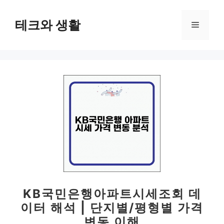
컨
텐
테크와 생활
메
츠
로
뉴
건
너
뛰
기
KB국민은행아파트시세조회 데
이터 해석 | 단지별/평형별 가격
변동 이해