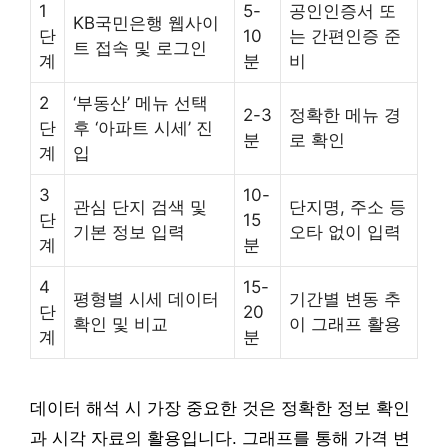
1
5-
공인인증서 또
KB국민은행 웹사이
단
10
는 간편인증 준
트 접속 및 로그인
계
분
비
2
‘부동산’ 메뉴 선택
2-3
정확한 메뉴 경
단
후 ‘아파트 시세’ 진
분
로 확인
계
입
3
10-
관심 단지 검색 및
단지명, 주소 등
단
15
기본 정보 입력
오타 없이 입력
계
분
4
15-
평형별 시세 데이터
기간별 변동 추
단
20
확인 및 비교
이 그래프 활용
계
분
데이터 해석 시 가장 중요한 것은 정확한 정보 확인
과 시각 자료의 활용입니다. 그래프를 통해 가격 변