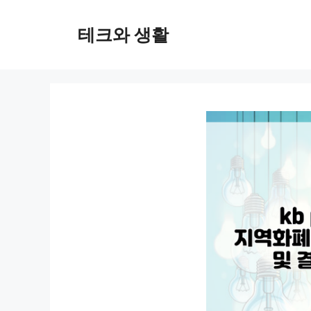
컨
텐
테크와 생활
츠
로
건
너
뛰
기