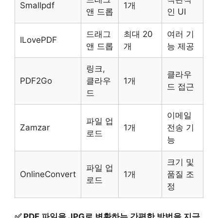
Smallpdf
1개
앤 드롭
인 UI
드래그
최대 20
여러 기
ILovePDF
앤 드롭
개
능 제공
링크,
클라우
PDF2Go
클라우
1개
드 접근
드
이메일
파일 업
Zamzar
1개
전송 기
로드
능
크기 및
파일 업
OnlineConvert
1개
품질 조
로드
정
✅
PDF 파일을 JPG로 변환하는 간편한 방법을 지금