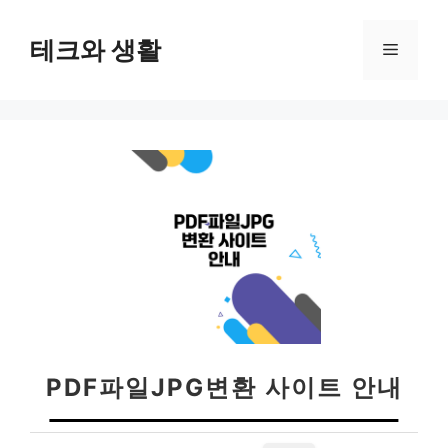
컨
텐
테크와 생활
메
츠
로
뉴
건
너
뛰
기
PDF파일JPG변환 사이트 안내