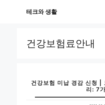
컨
텐
테크와 생활
츠
로
건
너
뛰
건강보험료안내
기
건강보험 미납 경감 신청 |
리: 7