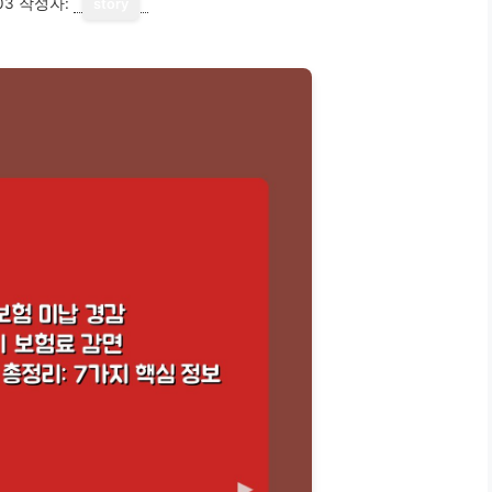
03
작성자:
story