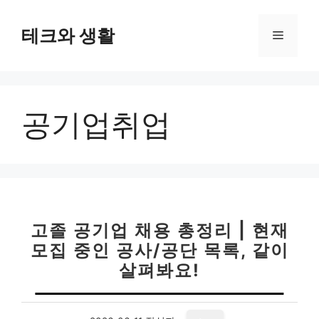
컨
텐
테크와 생활
메
츠
로
뉴
건
너
공기업취업
뛰
기
고졸 공기업 채용 총정리 | 현재
모집 중인 공사/공단 목록, 같이
살펴봐요!