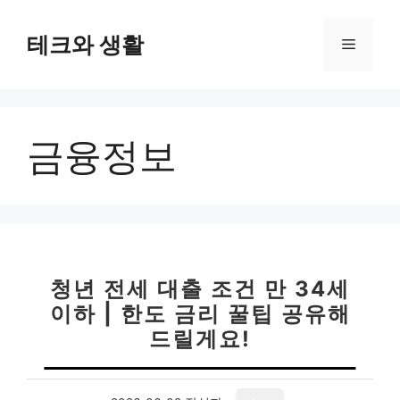
컨
텐
테크와 생활
메
츠
로
뉴
건
너
금융정보
뛰
기
청년 전세 대출 조건 만 34세
이하 | 한도 금리 꿀팁 공유해
드릴게요!