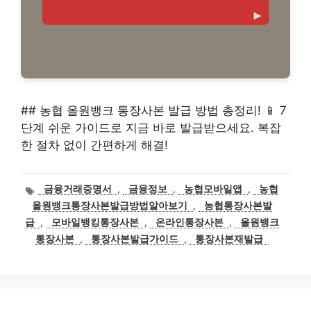
## 농협 올원뱅크 통장사본 발급 방법 총정리! 📱 7
단계 쉬운 가이드로 지금 바로 발급받으세요. 복잡
한 절차 없이 간편하게 해결!
태
금융거래증명서
,
금융정보
,
농협모바일앱
,
농협
그
올원뱅크통장사본발급방법알아보기
,
농협통장사본발
급
,
모바일뱅킹통장사본
,
온라인통장사본
,
올원뱅크
통장사본
,
통장사본발급가이드
,
통장사본재발급