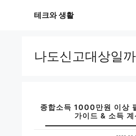
컨
텐
테크와 생활
츠
로
건
너
뛰
나도신고대상일까
기
종합소득 1000만원 이상
가이드 & 소득 