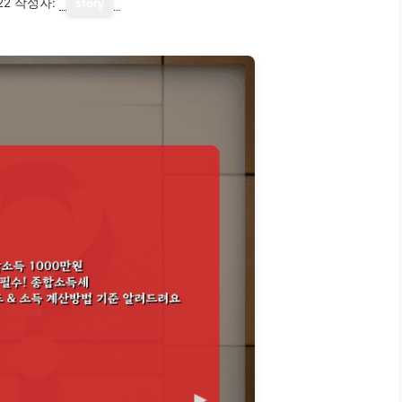
22
작성자:
story