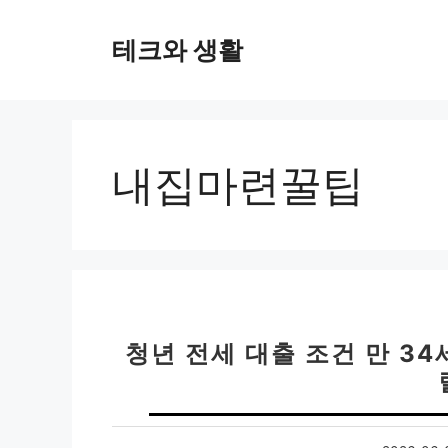
컨
텐
테크와 생활
츠
로
건
너
뛰
내집마련꿀팁
기
청년 전세 대출 조건 만 34