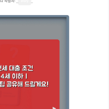
02
작성자:
story