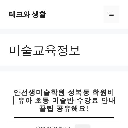
컨
텐
테크와 생활
메
츠
로
뉴
건
너
미술교육정보
뛰
기
안선생미술학원 성복동 학원비
| 유아 초등 미술반 수강료 안내
꿀팁 공유해요!