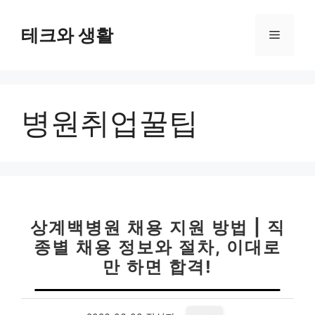
컨
텐
테크와 생활
메
츠
로
뉴
건
너
병원취업꿀팁
뛰
기
상계백병원 채용 지원 방법 | 직
종별 채용 정보와 절차, 이대로
만 하면 합격!