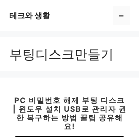
컨
텐
테크와 생활
메
츠
로
뉴
건
너
부팅디스크만들기
뛰
기
PC 비밀번호 해제 부팅 디스크
| 윈도우 설치 USB로 관리자 권
한 복구하는 방법 꿀팁 공유해
요!