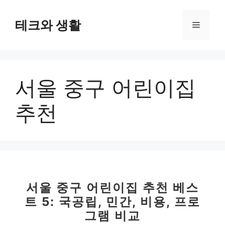
컨
텐
테크와 생활
메
츠
로
뉴
건
너
서울 중구 어린이집
뛰
기
추천
서울 중구 어린이집 추천 베스
트 5: 국공립, 민간, 비용, 프로
그램 비교