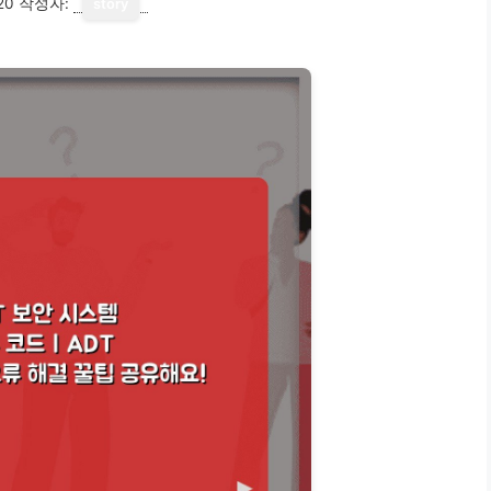
20
작성자:
story