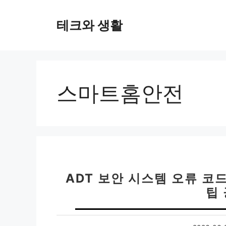
컨
텐
테크와 생활
츠
로
건
너
뛰
스마트홈안전
기
ADT 보안 시스템 오류 코드
팁