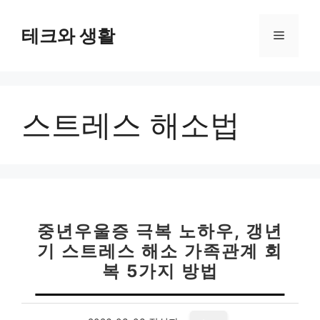
컨
텐
테크와 생활
메
츠
로
뉴
건
너
스트레스 해소법
뛰
기
중년우울증 극복 노하우, 갱년
기 스트레스 해소 가족관계 회
복 5가지 방법