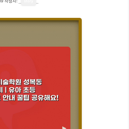
19
작성자:
story