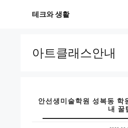
컨
텐
테크와 생활
츠
로
건
너
뛰
아트클래스안내
기
안선생미술학원 성복동 학원
내 꿀