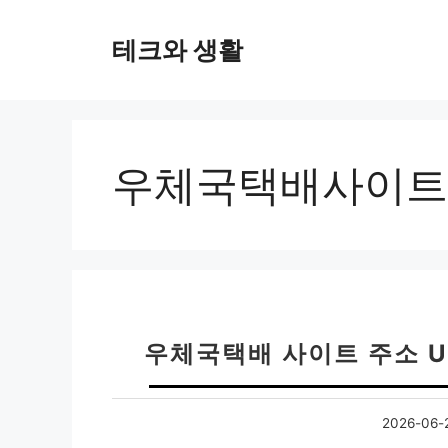
컨
텐
테크와 생활
츠
로
건
너
뛰
우체국택배사이트
기
우체국택배 사이트 주소 U
2026-06-