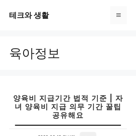
컨
텐
테크와 생활
메
츠
로
뉴
건
너
육아정보
뛰
기
양육비 지급기간 법적 기준 | 자
녀 양육비 지급 의무 기간 꿀팁
공유해요