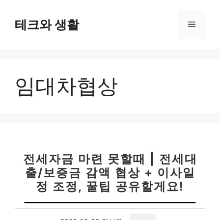
컨
텐
테크와 생활
메
츠
로
뉴
건
너
임대차협상
뛰
기
전세자금 마련 못할때 | 전세대
출/보증금 감액 협상 + 이사일
정 조정, 꿀팁 공유할게요!