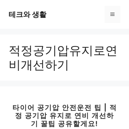
컨
텐
테크와 생활
메
츠
로
뉴
건
너
적정공기압유지로연
뛰
기
비개선하기
타이어 공기압 안전운전 팁 | 적
정 공기압 유지로 연비 개선하
기 꿀팁 공유할게요!