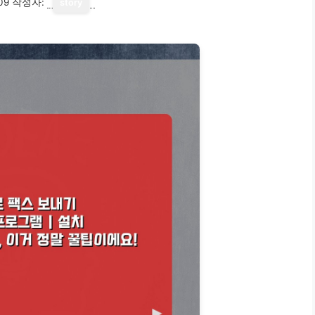
09
작성자:
story