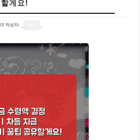
할게요!
03
작성자:
story