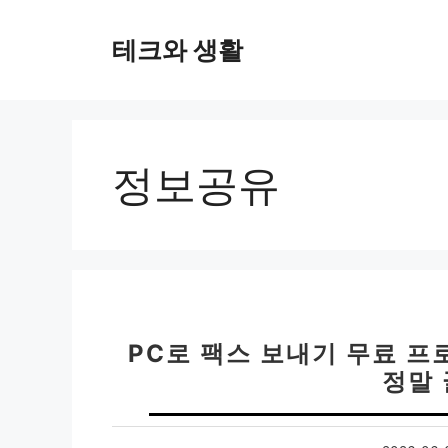
컨
텐
테크와 생활
츠
로
건
너
뛰
정보공유
기
PC로 팩스 보내기 무료 프로
정말