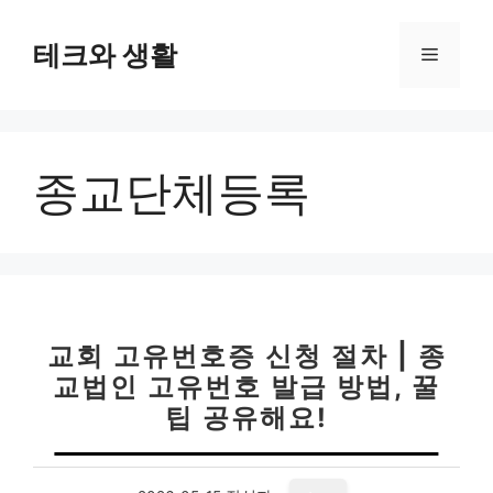
컨
텐
테크와 생활
메
츠
로
뉴
건
너
종교단체등록
뛰
기
교회 고유번호증 신청 절차 | 종
교법인 고유번호 발급 방법, 꿀
팁 공유해요!