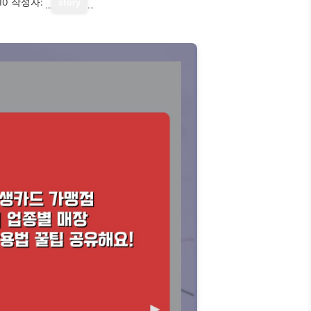
10
작성자:
story