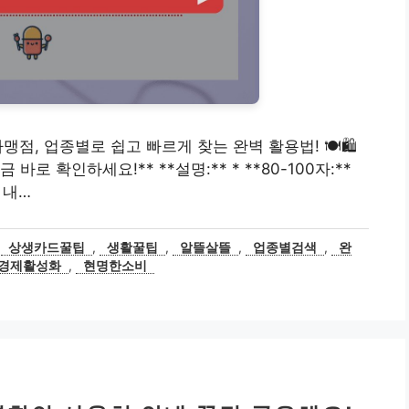
가맹점, 업종별로 쉽고 빠르게 찾는 완벽 활용법! 🍽️🛍️
로 확인하세요!** **설명:** * **80-100자:**
 내…
,
상생카드꿀팁
,
생활꿀팁
,
알뜰살뜰
,
업종별검색
,
완
경제활성화
,
현명한소비