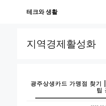
컨
텐
테크와 생활
츠
로
건
너
뛰
지역경제활성화
기
광주상생카드 가맹점 찾기 |
팁