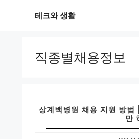
컨
텐
테크와 생활
츠
로
건
너
뛰
직종별채용정보
기
상계백병원 채용 지원 방법 
만 