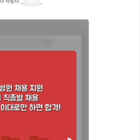
03
작성자:
story