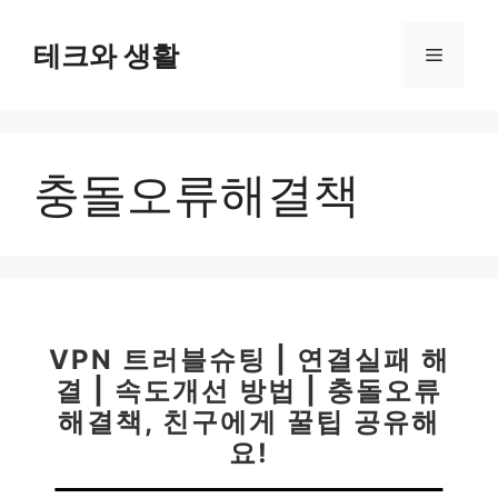
컨
텐
테크와 생활
메
츠
로
뉴
건
너
충돌오류해결책
뛰
기
VPN 트러블슈팅 | 연결실패 해
결 | 속도개선 방법 | 충돌오류
해결책, 친구에게 꿀팁 공유해
요!