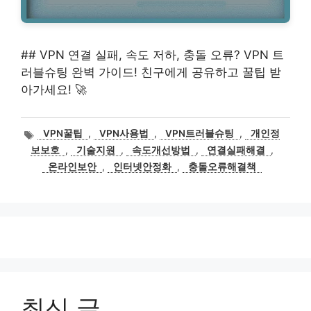
## VPN 연결 실패, 속도 저하, 충돌 오류? VPN 트
러블슈팅 완벽 가이드! 친구에게 공유하고 꿀팁 받
아가세요! 🚀
태
VPN꿀팁
,
VPN사용법
,
VPN트러블슈팅
,
개인정
그
보보호
,
기술지원
,
속도개선방법
,
연결실패해결
,
온라인보안
,
인터넷안정화
,
충돌오류해결책
최신 글