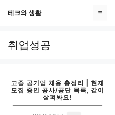
컨
텐
테크와 생활
메
츠
로
뉴
건
너
취업성공
뛰
기
고졸 공기업 채용 총정리 | 현재
모집 중인 공사/공단 목록, 같이
살펴봐요!