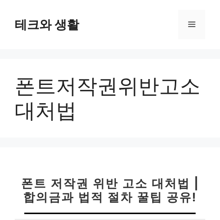
컨
텐
테크와 생활
메
츠
로
뉴
건
너
폰트저작권위반고소
뛰
기
대처법
폰트 저작권 위반 고소 대처법 |
합의금과 법적 절차 꿀팁 공유!