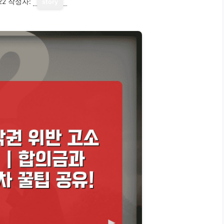
22
작성자:
story