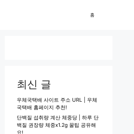
홈
최신 글
우체국택배 사이트 주소 URL | 우체
국택배 홈페이지 추천!
단백질 섭취량 계산 체중당 | 하루 단
백질 권장량 체중x1.2g 꿀팁 공유해
요!