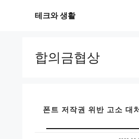
컨
텐
테크와 생활
츠
로
건
너
뛰
합의금협상
기
폰트 저작권 위반 고소 대처