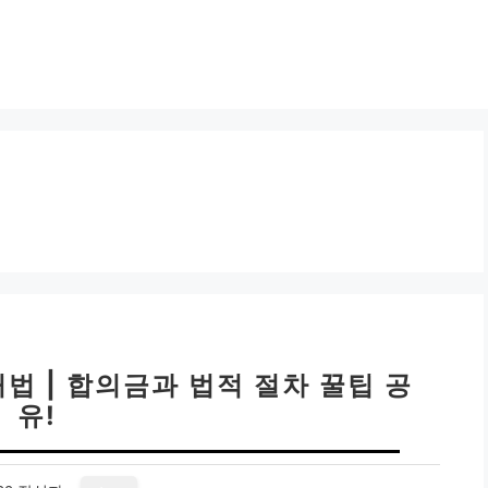
법 | 합의금과 법적 절차 꿀팁 공
유!