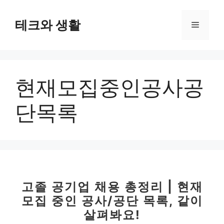
컨
텐
테크와 생활
메
츠
로
뉴
건
너
현재모집중인공사공
뛰
기
단목록
고졸 공기업 채용 총정리 | 현재
모집 중인 공사/공단 목록, 같이
살펴봐요!