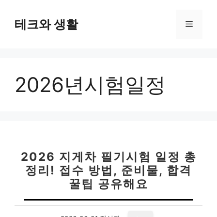
컨
텐
테크와 생활
메
츠
로
뉴
건
너
2026년시험일정
뛰
기
2026 지게차 필기시험 일정 총
정리! 접수 방법, 준비물, 합격
꿀팁 공유해요