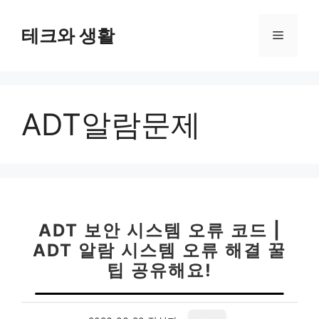
컨
텐
테크와 생활
메
츠
로
뉴
건
너
ADT알람문제
뛰
기
ADT 보안 시스템 오류 코드 |
ADT 알람 시스템 오류 해결 꿀
팁 공유해요!