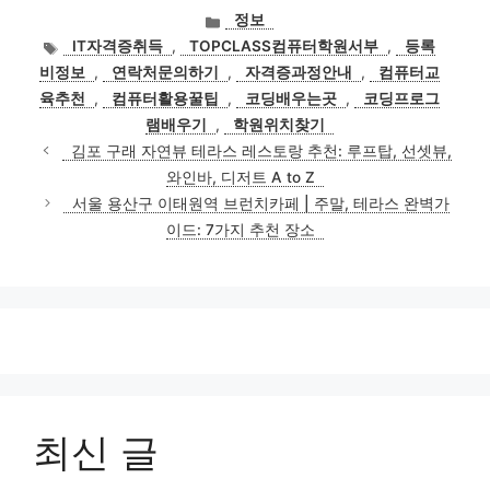
카
정보
테
태
IT자격증취득
,
TOPCLASS컴퓨터학원서부
,
등록
고
그
비정보
,
연락처문의하기
,
자격증과정안내
,
컴퓨터교
리
육추천
,
컴퓨터활용꿀팁
,
코딩배우는곳
,
코딩프로그
램배우기
,
학원위치찾기
김포 구래 자연뷰 테라스 레스토랑 추천: 루프탑, 선셋뷰,
와인바, 디저트 A to Z
서울 용산구 이태원역 브런치카페 | 주말, 테라스 완벽가
이드: 7가지 추천 장소
최신 글