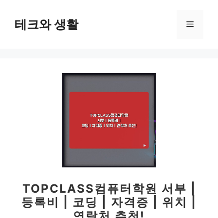
컨
텐
테크와 생활
메
츠
로
뉴
건
너
뛰
기
TOPCLASS컴퓨터학원 서부 |
등록비 | 코딩 | 자격증 | 위치 |
연락처 추천!