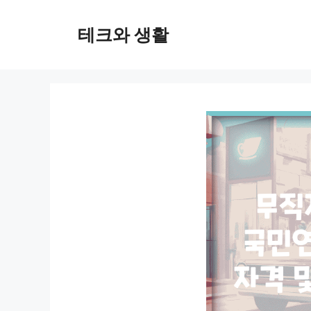
컨
텐
테크와 생활
츠
로
건
너
뛰
기