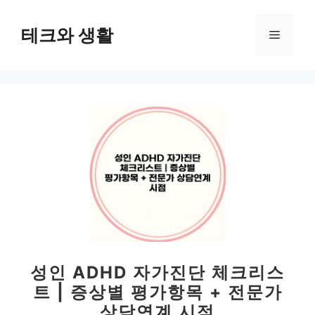
컨
텐
테크와 생활
메
츠
로
뉴
건
너
뛰
기
성인 ADHD 자가진단 체크리스
트 | 증상별 평가항목 + 전문가
상담연계 시점