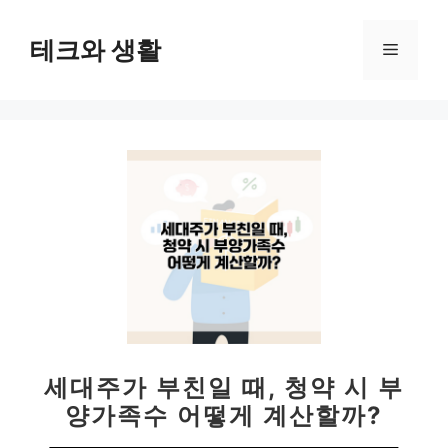
컨
텐
테크와 생활
메
츠
로
뉴
건
너
뛰
기
세대주가 부친일 때, 청약 시 부
양가족수 어떻게 계산할까?