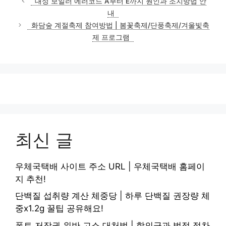
대성 보일러 에러코드 A부터 E까지 원인과 조치방법 안
고
내
리
화담숲 계절축제 참여방법 | 봄꽃축제/단풍축제/겨울빛축
제 프로그램
최신 글
우체국택배 사이트 주소 URL | 우체국택배 홈페이
지 추천!
단백질 섭취량 계산 체중당 | 하루 단백질 권장량 체
중x1.2g 꿀팁 공유해요!
폰트 저작권 위반 고소 대처법 | 합의금과 법적 절차