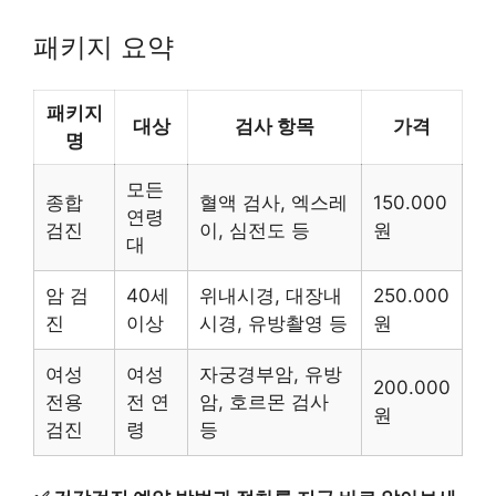
패키지 요약
패키지
대상
검사 항목
가격
명
모든
종합
혈액 검사, 엑스레
150.000
연령
검진
이, 심전도 등
원
대
암 검
40세
위내시경, 대장내
250.000
진
이상
시경, 유방촬영 등
원
여성
여성
자궁경부암, 유방
200.000
전용
전 연
암, 호르몬 검사
원
검진
령
등