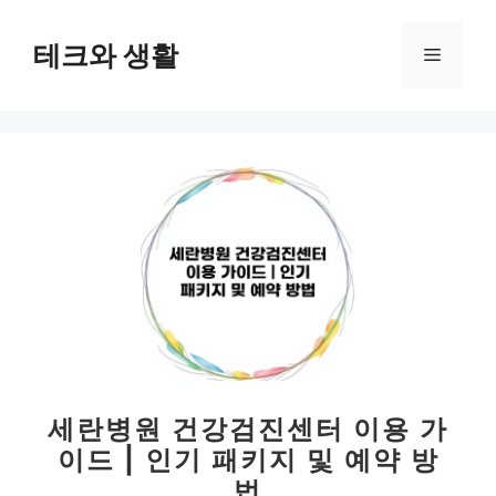
컨
텐
테크와 생활
메
츠
로
뉴
건
너
뛰
기
세란병원 건강검진센터 이용 가
이드 | 인기 패키지 및 예약 방
법