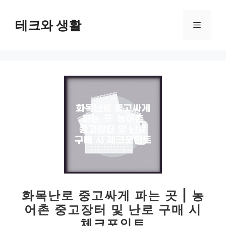
컨
텐
테크와 생활
메
츠
로
뉴
건
너
뛰
기
화목난로 중고싸게 파는 곳 | 농
어촌 중고장터 및 난로 구매 시
체크포인트