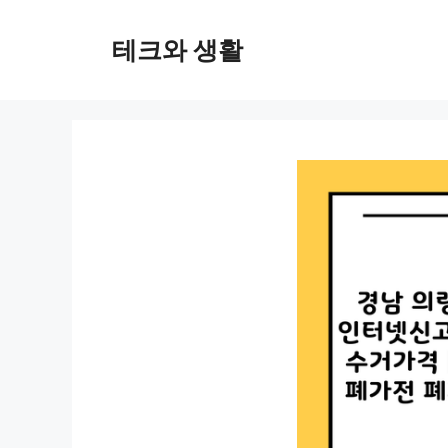
컨
텐
테크와 생활
츠
로
건
너
뛰
기