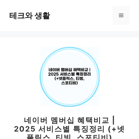
컨
텐
테크와 생활
메
츠
로
뉴
건
너
뛰
기
네이버 멤버십 혜택비교 |
2025 서비스별 특징정리 (+넷
플릭스, 티빙, 스포티비)