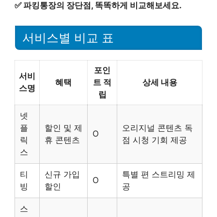
✅
파킹통장의 장단점, 똑똑하게 비교해보세요.
서비스별 비교 표
포인
서비
혜택
트 적
상세 내용
스명
립
넷
플
할인 및 제
오리지널 콘텐츠 독
O
릭
휴 콘텐츠
점 시청 기회 제공
스
티
신규 가입
특별 편 스트리밍 제
O
빙
할인
공
스