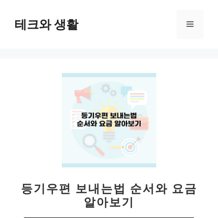
컨
텐
테크와 생활
메
츠
로
뉴
건
너
뛰
기
등기우편 보내는법 순서와 요금
알아보기