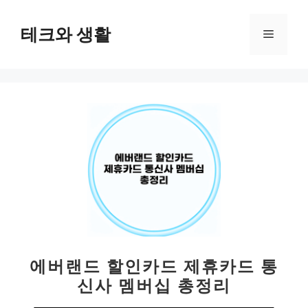
컨
텐
테크와 생활
메
츠
로
뉴
건
너
뛰
기
에버랜드 할인카드 제휴카드 통
신사 멤버십 총정리